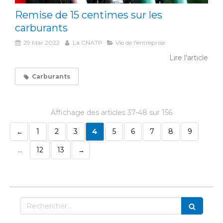
Remise de 15 centimes sur les
carburants
29 Mar 2022
La CNATP
Vie de l'entreprise
Lire l'article
Carburants
Affichage des articles 37-48 sur 156
1
2
3
4
5
6
7
8
9
…
12
13
Rechercher