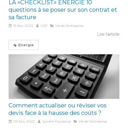
LA «CHECKLIST» ÉNERGIE 10
questions à se poser sur son contrat et
sa facture
15 Nov 2022
U2P
Vie de l'entreprise
Lire l'article
Energie
Comment actualiser ou réviser vos
devis face à la hausse des coûts ?
09 Nov 2022
Sylvère Fourestier
Vie de l'entreprise