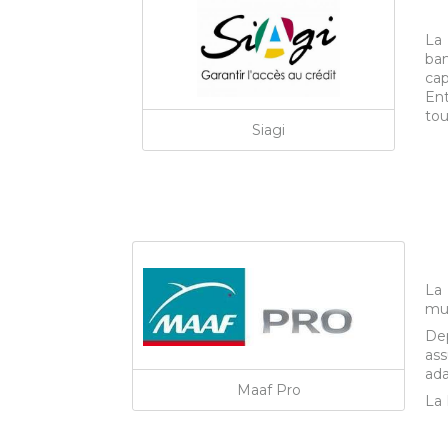
La 
ban
cap
Ent
tou
Siagi
La 
mut
Dep
ass
ada
Maaf Pro
La 