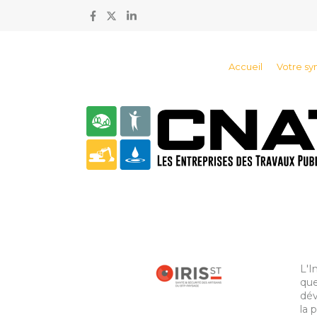
Accueil
Votre sy
L'I
que
dév
la 