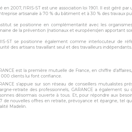
é en 2007, l'IRIS-ST est une association loi 1901. Il est géré pa
ntreprise artisanale à 70 % du bâtiment et à 30 % des travaux pu
nstitut se positionne en complémentarité avec les organismes 
aine de la prévention (nationaux et européens)en apportant son ex
RIS-ST se positionne également comme interlocuteur de réfé
urité des artisans travaillant seul et des travailleurs indépendants.
ANCE est la première mutuelle de France, en chiffre d’affaires, 
 000 clients lui font confiance.
ANCE s’appuie sur son réseau de conseillers mutualistes prése
pargne-retraite des professionnels, GARANCE a également su 
sonnes désormais ouverte à tous. Et, pour répondre aux beso
7 de nouvelles offres en retraite, prévoyance et épargne, tel
calité Madelin.