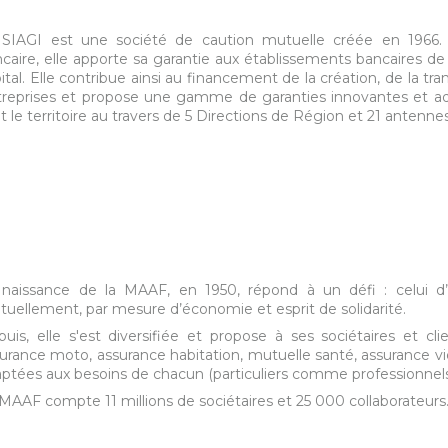
SIAGI est une société de caution mutuelle créée en 1966. In
caire, elle apporte sa garantie aux établissements bancaires de l
ital. Elle contribue ainsi au financement de la création, de la tr
reprises et propose une gamme de garanties innovantes et adap
t le territoire au travers de 5 Directions de Région et 21 antennes
naissance de la MAAF, en 1950, répond à un défi : celui d’off
uellement, par mesure d’économie et esprit de solidarité.
uis, elle s'est diversifiée et propose à ses sociétaires et cl
urance moto, assurance habitation, mutuelle santé, assurance vie,
ptées aux besoins de chacun (particuliers comme professionnels
MAAF compte 11 millions de sociétaires et 25 000 collaborateurs