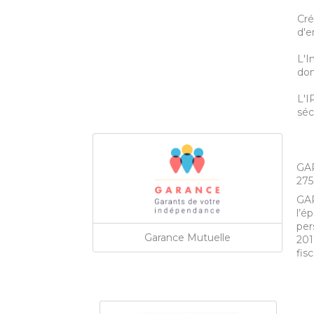
Cré
d'e
L'I
dom
L'I
séc
GAR
275
GAR
l’é
per
Garance Mutuelle
201
fis