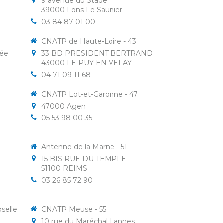
9 avenue du Stade
39000
Lons Le Saunier
03 84 87 01 00
CNATP de Haute-Loire - 43
lée
33 BD PRESIDENT BERTRAND
43000
LE PUY EN VELAY
04 71 09 11 68
CNATP Lot-et-Garonne - 47
47000
Agen
05 53 98 00 35
Antenne de la Marne - 51
E
15 BIS RUE DU TEMPLE
51100
REIMS
03 26 85 72 90
selle
CNATP Meuse - 55
10 rue du Maréchal Lannes