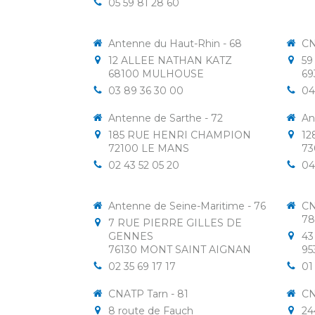
05 59 81 28 60
Antenne du Haut-Rhin - 68
CN
12 ALLEE NATHAN KATZ
59
68100
MULHOUSE
69
03 89 36 30 00
04
Antenne de Sarthe - 72
An
185 RUE HENRI CHAMPION
12
72100
LE MANS
73
02 43 52 05 20
04
Antenne de Seine-Maritime - 76
CN
78
7 RUE PIERRE GILLES DE
GENNES
43
76130
MONT SAINT AIGNAN
95
02 35 69 17 17
01
CNATP Tarn - 81
CN
8 route de Fauch
24