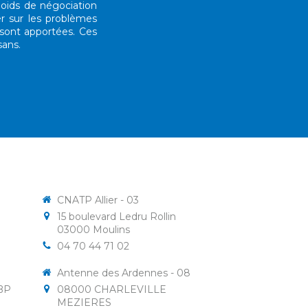
poids de négociation
r sur les problèmes
 sont apportées. Ces
sans.
CNATP Allier - 03
15 boulevard Ledru Rollin
03000
Moulins
04 70 44 71 02
Antenne des Ardennes - 08
 BP
08000
CHARLEVILLE
MEZIERES