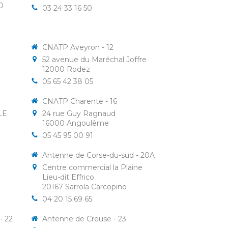
D
03 24 33 16 50
CNATP Aveyron - 12
52 avenue du Maréchal Joffre
12000
Rodez
05 65 42 38 05
CNATP Charente - 16
LE
24 rue Guy Ragnaud
16000
Angoulême
05 45 95 00 91
Antenne de Corse-du-sud - 20A
Centre commercial la Plaine
Lieu-dit Effrico
20167
Sarrola Carcopino
04 20 15 69 65
- 22
Antenne de Creuse - 23