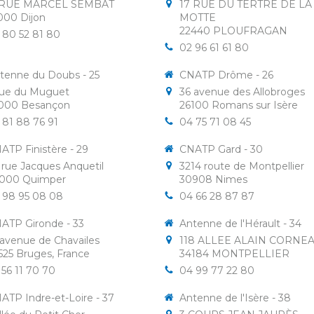
 RUE MARCEL SEMBAT
17 RUE DU TERTRE DE LA
000
Dijon
MOTTE
22440
PLOUFRAGAN
 80 52 81 80
02 96 61 61 80
tenne du Doubs - 25
CNATP Drôme - 26
rue du Muguet
36 avenue des Allobroges
000
Besançon
26100
Romans sur Isère
 81 88 76 91
04 75 71 08 45
ATP Finistère - 29
CNATP Gard - 30
 rue Jacques Anquetil
3214 route de Montpellier
000
Quimper
30908
Nimes
 98 95 08 08
04 66 28 87 87
ATP Gironde - 33
Antenne de l'Hérault - 34
 avenue de Chavailes
118 ALLEE ALAIN CORNE
525
Bruges, France
34184
MONTPELLIER
 56 11 70 70
04 99 77 22 80
ATP Indre-et-Loire - 37
Antenne de l'Isère - 38