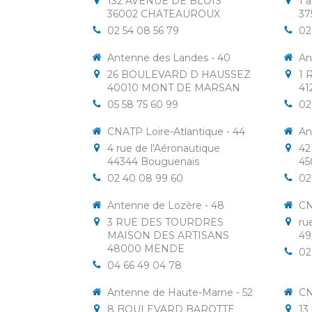
132 AVENUE DE BLOIS
1 
36002
CHATEAUROUX
37
02 54 08 56 79
02
Antenne des Landes - 40
An
26 BOULEVARD D HAUSSEZ
1 
40010
MONT DE MARSAN
41
05 58 75 60 99
02
CNATP Loire-Atlantique - 44
An
4 rue de l'Aéronautique
42
44344
Bouguenais
45
02 40 08 99 60
02
Antenne de Lozère - 48
CN
3 RUE DES TOURDRES
ru
MAISON DES ARTISANS
49
48000
MENDE
02
04 66 49 04 78
Antenne de Haute-Marne - 52
CN
8 BOULEVARD BAROTTE
13