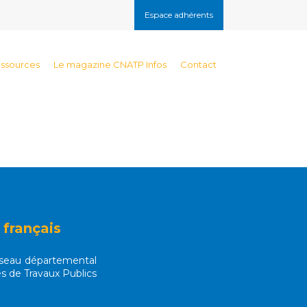
Espace adhérents
essources
Le magazine CNATP Infos
Contact
 français
réseau départemental
es de Travaux Publics