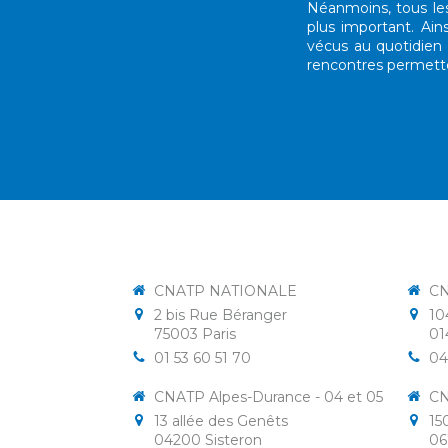
Néanmoins, tous les
plus important. Ai
vécus au quotidien 
rencontres permetten
CNATP NATIONALE
CN
2 bis Rue Béranger
10
75003
Paris
01
01 53 60 51 70
04
CNATP Alpes-Durance - 04 et 05
CN
13 allée des Genêts
15
04200
Sisteron
06