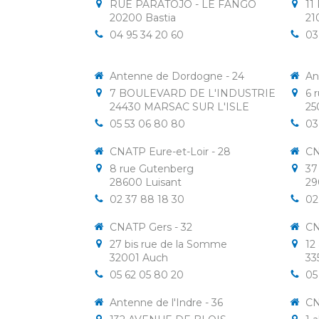
RUE PARATOJO - LE FANGO
11
20200
Bastia
21
04 95 34 20 60
03
Antenne de Dordogne - 24
An
7 BOULEVARD DE L'INDUSTRIE
6 
24430
MARSAC SUR L'ISLE
25
05 53 06 80 80
03
CNATP Eure-et-Loir - 28
CN
8 rue Gutenberg
37
28600
Luisant
29
02 37 88 18 30
02
CNATP Gers - 32
CN
27 bis rue de la Somme
12
32001
Auch
33
05 62 05 80 20
05
Antenne de l'Indre - 36
CN