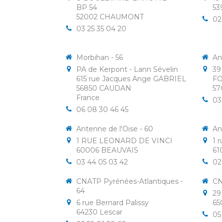
BP 54
53
52002
CHAUMONT
02
03 25 35 04 20
Morbihan - 56
An
PA de Kerpont - Lann Sévelin
39
615 rue Jacques Ange GABRIEL
F
56850
CAUDAN
57
France
03
06 08 30 46 45
Antenne de l'Oise - 60
An
1 RUE LEONARD DE VINCI
1 
60006
BEAUVAIS
61
03 44 05 03 42
02
CNATP Pyrénées-Atlantiques -
CN
64
29
6 rue Bernard Palissy
65
64230
Lescar
05