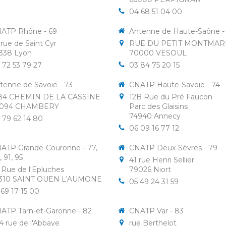
04 68 51 04 00
ATP Rhône - 69
Antenne de Haute-Saône -
 rue de Saint Cyr
RUE DU PETIT MONTMAR
338
Lyon
70000
VESOUL
 72 53 79 27
03 84 75 20 15
tenne de Savoie - 73
CNATP Haute-Savoie - 74
84 CHEMIN DE LA CASSINE
12B Rue du Pré Faucon
094
CHAMBERY
Parc des Glaisins
74940
Annecy
 79 62 14 80
06 09 16 77 12
ATP Grande-Couronne - 77,
CNATP Deux-Sèvres - 79
, 91, 95
41 rue Henri Sellier
 Rue de l'Epluches
79026
Niort
310
SAINT OUEN L'AUMONE
05 49 24 31 59
 69 17 15 00
ATP Tarn-et-Garonne - 82
CNATP Var - 83
4 rue de l'Abbaye
rue Berthelot