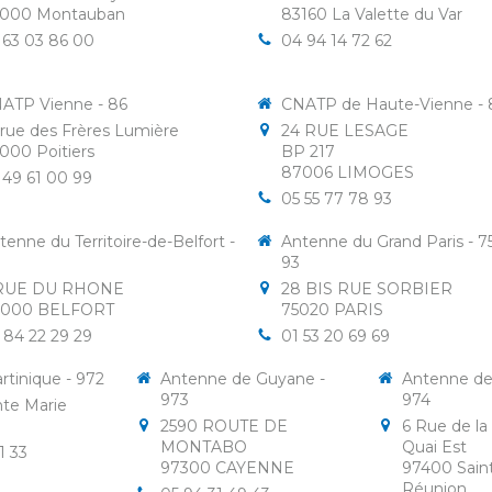
2000
Montauban
83160
La Valette du Var
 63 03 86 00
04 94 14 72 62
ATP Vienne - 86
CNATP de Haute-Vienne - 
 rue des Frères Lumière
24 RUE LESAGE
6000
Poitiers
BP 217
87006
LIMOGES
 49 61 00 99
05 55 77 78 93
tenne du Territoire-de-Belfort -
Antenne du Grand Paris - 75
93
RUE DU RHONE
28 BIS RUE SORBIER
0000
BELFORT
75020
PARIS
 84 22 29 29
01 53 20 69 69
tinique - 972
Antenne de Guyane -
Antenne de 
973
974
nte Marie
e
2590 ROUTE DE
6 Rue de la
MONTABO
Quai Est
1 33
97300
CAYENNE
97400
Sain
Réunion