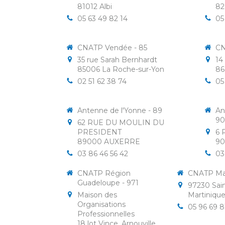
81012
Albi
8
05 63 49 82 14
05
CNATP Vendée - 85
CN
35 rue Sarah Bernhardt
14
85006
La Roche-sur-Yon
8
02 51 62 38 74
05
Antenne de l'Yonne - 89
An
90
62 RUE DU MOULIN DU
PRESIDENT
6 
89000
AUXERRE
9
03 86 46 56 42
03
CNATP Région
CNATP Mar
Guadeloupe - 971
97230
Sai
Maison des
Martiniqu
Organisations
05 96 69 8
Professionnelles
18 lot Vince, Arnouville