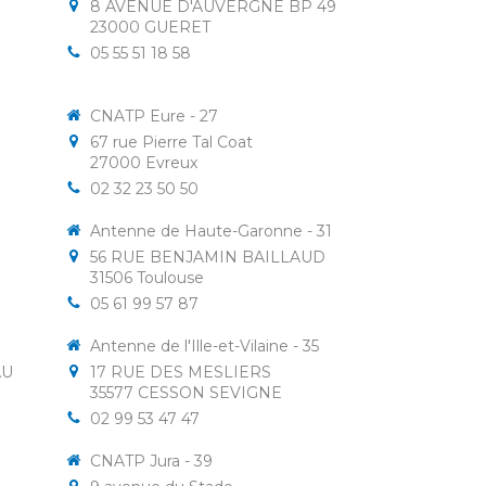
8 AVENUE D'AUVERGNE BP 49
23000
GUERET
05 55 51 18 58
CNATP Eure - 27
67 rue Pierre Tal Coat
27000
Evreux
02 32 23 50 50
Antenne de Haute-Garonne - 31
56 RUE BENJAMIN BAILLAUD
31506
Toulouse
05 61 99 57 87
Antenne de l'Ille-et-Vilaine - 35
AU
17 RUE DES MESLIERS
35577
CESSON SEVIGNE
02 99 53 47 47
CNATP Jura - 39