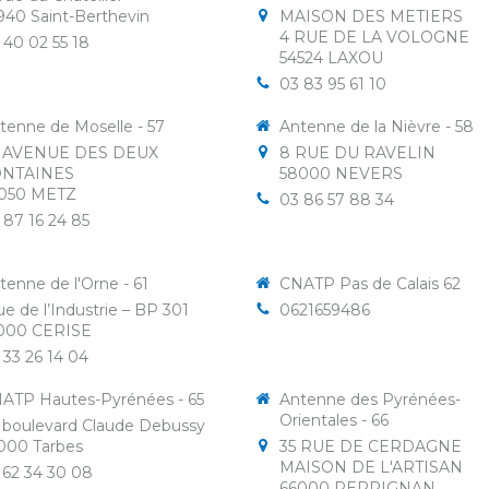
940
Saint-Berthevin
MAISON DES METIERS
4 RUE DE LA VOLOGNE
 40 02 55 18
54524
LAXOU
03 83 95 61 10
tenne de Moselle - 57
Antenne de la Nièvre - 58
 AVENUE DES DEUX
8 RUE DU RAVELIN
ONTAINES
58000
NEVERS
050
METZ
03 86 57 88 34
 87 16 24 85
tenne de l'Orne - 61
CNATP Pas de Calais 62
rue de l’Industrie – BP 301
0621659486
000
CERISE
 33 26 14 04
ATP Hautes-Pyrénées - 65
Antenne des Pyrénées-
Orientales - 66
 boulevard Claude Debussy
000
Tarbes
35 RUE DE CERDAGNE
MAISON DE L'ARTISAN
 62 34 30 08
66000
PERPIGNAN