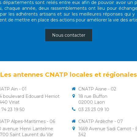
 départements sont reliés entre eux afin de pouvoir avoir un 
nsi, chaque année, deux rassemblements ont lieu pour échange
par les adhérents artisans et sur les meilleures réponses qui y
t de mettre en place des actions pour améliorer la vie des arti
Nous contacter
Les antennes CNATP locales et régionales
ATP Ain - 01
CNATP Aisne - 02
4 boulevard Edouard Herriot
18 rue Buffon
440
Viriat
02000
Laon
 74 23 19 50
03 23 23 09 10
ATP Alpes-Maritimes - 06
CNATP Ardèche - 07
0 avenue Henri Lantelme
1669 Avenue Sadi Carnot -
700
Saint Laurent du Var
342