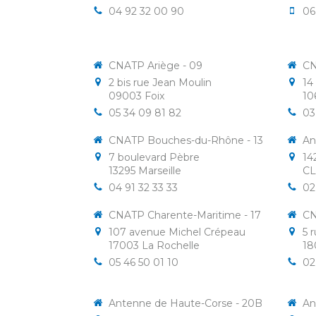
04 92 32 00 90
06
CNATP Ariège - 09
CN
2 bis rue Jean Moulin
14
09003
Foix
10
05 34 09 81 82
03
CNATP Bouches-du-Rhône - 13
An
7 boulevard Pèbre
14
13295
Marseille
CL
04 91 32 33 33
02
CNATP Charente-Maritime - 17
CN
107 avenue Michel Crépeau
5 
17003
La Rochelle
18
05 46 50 01 10
02
Antenne de Haute-Corse - 20B
An