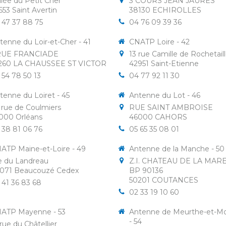
allée du Petit Cher
3 COURS JEAN JAURÈS
553
Saint Avertin
38130
ECHIROLLES
 47 37 88 75
04 76 09 39 36
tenne du Loir-et-Cher - 41
CNATP Loire - 42
RUE FRANCIADE
13 rue Camille de Rochetail
260
LA CHAUSSEE ST VICTOR
42951
Saint-Etienne
 54 78 50 13
04 77 92 11 30
tenne du Loiret - 45
Antenne du Lot - 46
 rue de Coulmiers
RUE SAINT AMBROISE
000
Orléans
46000
CAHORS
 38 81 06 76
05 65 35 08 01
ATP Maine-et-Loire - 49
Antenne de la Manche - 50
e du Landreau
Z.I. CHATEAU DE LA MAR
071
Beaucouzé Cedex
BP 90136
50201
COUTANCES
 41 36 83 68
02 33 19 10 60
ATP Mayenne - 53
Antenne de Meurthe-et-Mo
- 54
 rue du Châtellier