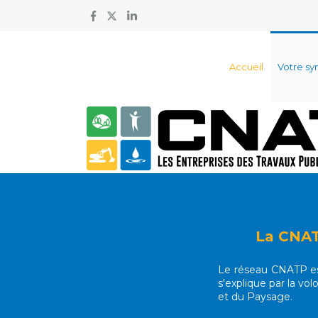
Accueil
Votre sy
La CNATP
Le réseau CNATP est
s'explique par la vo
et du Paysage.