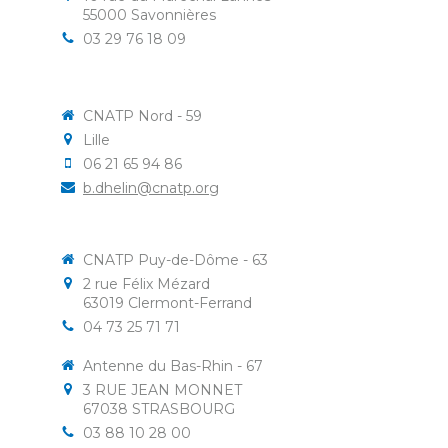
55000
Savonnières
03 29 76 18 09
CNATP Nord - 59
Lille
06 21 65 94 86
b.dhelin@cnatp.org
CNATP Puy-de-Dôme - 63
2 rue Félix Mézard
63019
Clermont-Ferrand
04 73 25 71 71
Antenne du Bas-Rhin - 67
3 RUE JEAN MONNET
67038
STRASBOURG
03 88 10 28 00