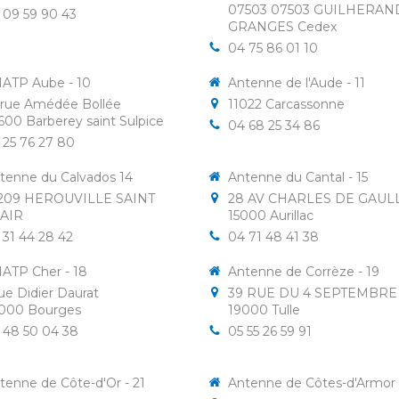
07503
07503 GUILHERAN
 09 59 90 43
GRANGES Cedex
04 75 86 01 10
ATP Aube - 10
Antenne de l'Aude - 11
 rue Amédée Bollée
11022
Carcassonne
600
Barberey saint Sulpice
04 68 25 34 86
 25 76 27 80
tenne du Calvados 14
Antenne du Cantal - 15
209
HEROUVILLE SAINT
28 AV CHARLES DE GAUL
AIR
15000
Aurillac
 31 44 28 42
04 71 48 41 38
ATP Cher - 18
Antenne de Corrèze - 19
rue Didier Daurat
39 RUE DU 4 SEPTEMBRE
000
Bourges
19000
Tulle
 48 50 04 38
05 55 26 59 91
tenne de Côte-d'Or - 21
Antenne de Côtes-d'Armor 