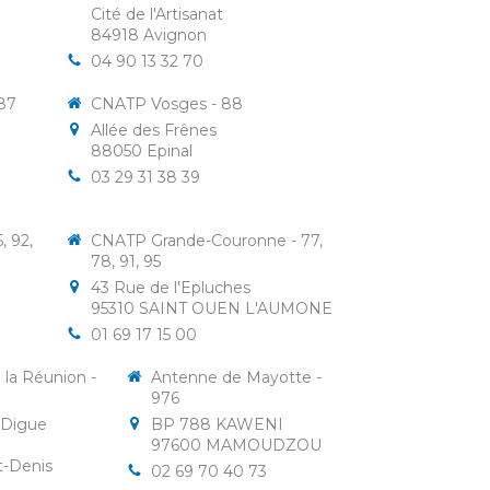
Cité de l'Artisanat
84918
Avignon
04 90 13 32 70
87
CNATP Vosges - 88
Allée des Frênes
88050
Epinal
03 29 31 38 39
, 92,
CNATP Grande-Couronne - 77,
78, 91, 95
43 Rue de l'Epluches
95310
SAINT OUEN L'AUMONE
01 69 17 15 00
la Réunion -
Antenne de Mayotte -
976
 Digue
BP 788 KAWENI
97600
MAMOUDZOU
t-Denis
02 69 70 40 73