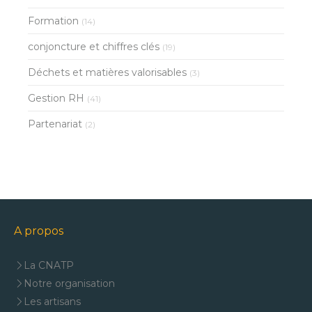
Formation
(14)
conjoncture et chiffres clés
(19)
Déchets et matières valorisables
(3)
Gestion RH
(41)
Partenariat
(2)
A propos
La CNATP
Notre organisation
Les artisans