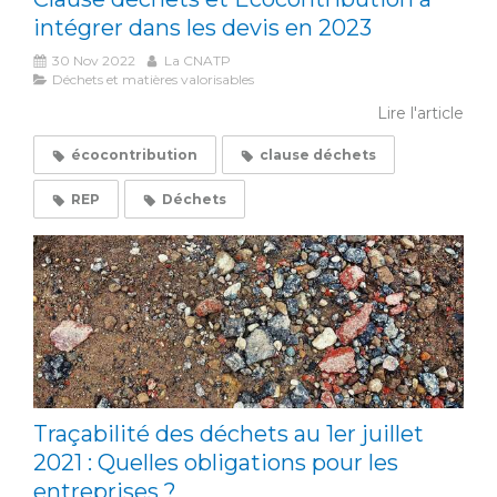
intégrer dans les devis en 2023
30 Nov 2022
La CNATP
Déchets et matières valorisables
Lire l'article
écocontribution
clause déchets
REP
Déchets
Traçabilité des déchets au 1er juillet
2021 : Quelles obligations pour les
entreprises ?