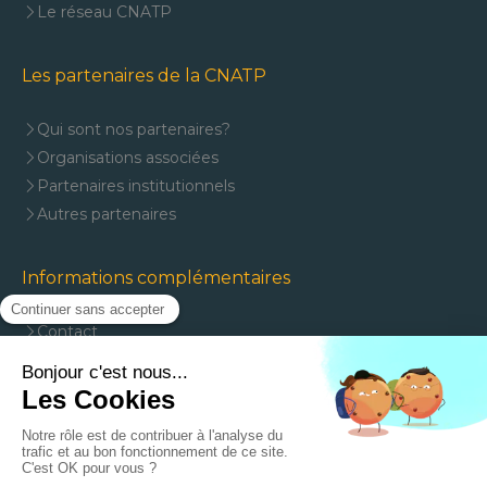
Le réseau CNATP
Les partenaires de la CNATP
Qui sont nos partenaires?
Organisations associées
Partenaires institutionnels
Autres partenaires
Informations complémentaires
Contact
Mentions légales
Plan du site
J'adhère à la CNATP