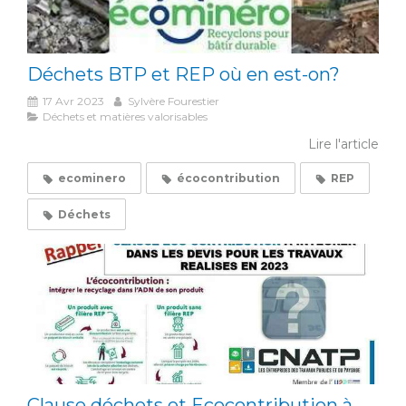
Déchets BTP et REP où en est-on?
17 Avr 2023
Sylvère Fourestier
Déchets et matières valorisables
Lire l'article
ecominero
écocontribution
REP
Déchets
Clause déchets et Ecocontribution à