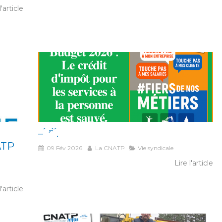
l'article
– ́ ’̂ ̀ ́.
ATP
09 Fév 2026
La CNATP
Vie syndicale
Lire l'article
l'article