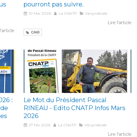
lus
pourront pas suivre.
10 Mar 2026
La CNATP
Vie syndicale
Lire l'article
l'article
GNR
26 :
Le Mot du Président Pascal
nde
RINEAU - Edito CNATP Infos Mars
les
2026
27 Fév 2026
La CNATP
Vie syndicale
Lire l'article