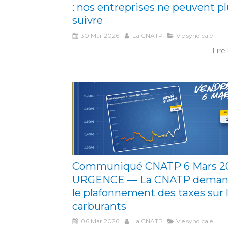
: nos entreprises ne peuvent p
suivre
30 Mar 2026
La CNATP
Vie syndicale
Lire 
Communiqué CNATP 6 Mars 20
URGENCE — La CNATP dema
le plafonnement des taxes sur 
carburants
06 Mar 2026
La CNATP
Vie syndicale