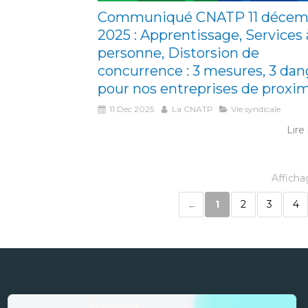
Communiqué CNATP 11 décem
2025 : Apprentissage, Services 
personne, Distorsion de
concurrence : 3 mesures, 3 dan
pour nos entreprises de proxim
11 Déc 2025
La CNATP
Vie syndicale
Lire 
Affichag
1
2
3
4
A propos