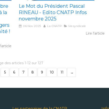
bre
Le Mot du Président Pascal
à la
RINEAU - Edito CNATP Infos
novembre 2025
gers
06 Nov 2025
La CNATP
Vie syndicale
ité !
Lire l'article
l'article
e des articles 1-12 sur 127
5
6
7
8
9
10
11
Les partenaires de la CNATP
Inf