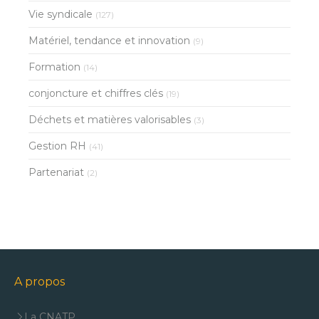
Vie syndicale
(127)
Matériel, tendance et innovation
(9)
Formation
(14)
conjoncture et chiffres clés
(19)
Déchets et matières valorisables
(3)
Gestion RH
(41)
Partenariat
(2)
A propos
La CNATP