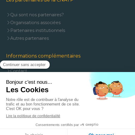
Qui sont nos partenaires?
Organisations associées
Partenaires institutionnels
Autres partenaires
Informations complémentaires
Contact
Mentions légales
Plan du site
J'adhère à la CNATP