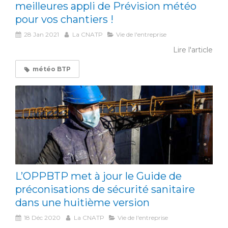
meilleures appli de Prévision météo
pour vos chantiers !
28 Jan 2021
La CNATP
Vie de l'entreprise
Lire l'article
météo BTP
L’OPPBTP met à jour le Guide de
préconisations de sécurité sanitaire
dans une huitième version
18 Déc 2020
La CNATP
Vie de l'entreprise