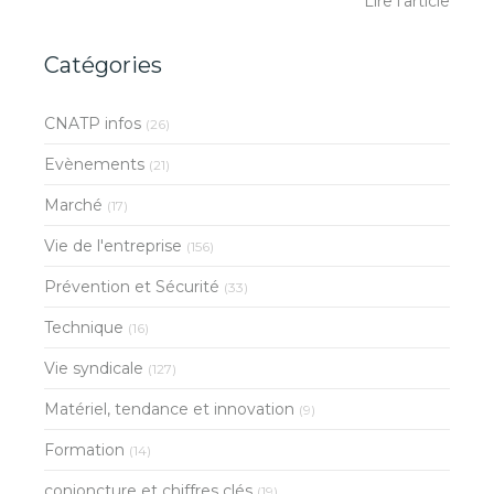
Lire l'article
Catégories
CNATP infos
(26)
Evènements
(21)
Marché
(17)
Vie de l'entreprise
(156)
Prévention et Sécurité
(33)
Technique
(16)
Vie syndicale
(127)
Matériel, tendance et innovation
(9)
Formation
(14)
conjoncture et chiffres clés
(19)