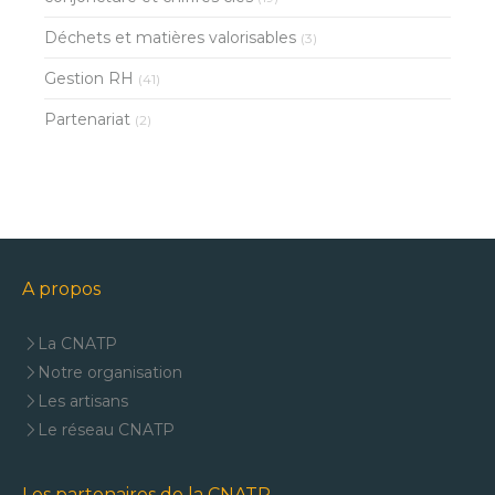
Déchets et matières valorisables
(3)
Gestion RH
(41)
Partenariat
(2)
A propos
La CNATP
Notre organisation
Les artisans
Le réseau CNATP
Les partenaires de la CNATP