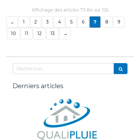
Affichage des articles 73-84 sur 156
1
2
3
4
5
6
7
8
9
10
11
12
13
Rechercher
Derniers articles