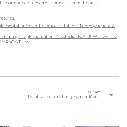
ts maison» sont désormais proscrits en entreprise.
mesures.
glementation/covid-19-nouvelle-distanciation-physique-a-2-
campaign=reglementation_2m&fbclid=IwAR19WOJwvPIk2
VYRo6VYFiIcw
Suivant
Point sur ce qui change au 1er février 2021