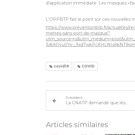
d’application immédiate. Les masques «fai
L'OPPBTP fait le point sur ces nouvelles 
https://www.preventionbtp.fr/actualites/re
metres-sans-port-de-masque?
utm_source=rs&utm_medium=post&utm_
3dtAQyu0Yx-_9xd7wkPcKHLNIsKkNT9isH
covid19
COVID
Précédent
La CNATP demande que les mesures de soutien à l’emploi des jeunes soient prolongées en 2021
Articles similaires