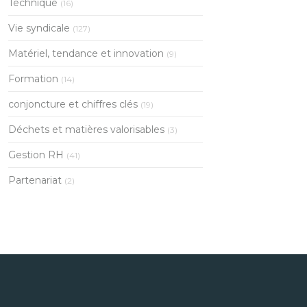
Technique
(16)
Vie syndicale
(127)
Matériel, tendance et innovation
(9)
Formation
(14)
conjoncture et chiffres clés
(19)
Déchets et matières valorisables
(3)
Gestion RH
(41)
Partenariat
(2)