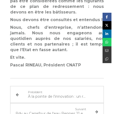
pas être considérées comme les figurants
de ce plan de redressement : nous
devons en être les bâtisseurs.
Nous devons être consultés et entendus !
Nous, chefs d’entreprise, n’attendons
jamais. Nous nous engageons au
quotidien auprès de nos salariés, nos
clients et nos partenaires ; il est temps
que l’Etat en fasse autant.
Et vite.
Pascal RINEAU, Président CNATP
Précédent
À la pointe de l’innovation : un robot désherbeur français plein de promesses
Suivant
Rdv au Carrefour de l'eau Rennes 21 et 22 janvier 2026