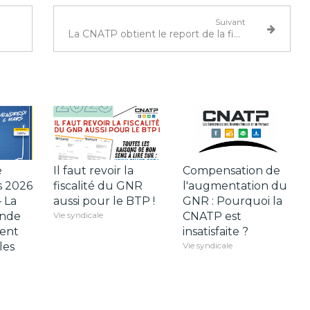
Suivant
La CNATP obtient le report de la fiscalité du GNR au 1er Juillet 2021
é
Il faut revoir la
Compensation de
s 2026
fiscalité du GNR
l'augmentation du
 La
aussi pour le BTP !
GNR : Pourquoi la
nde
Vie syndicale
CNATP est
ent
insatisfaite ?
les
Vie syndicale