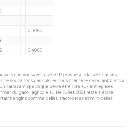
2
0,4060
3
0
0,4060
use la couleur spécifique BTP prévue à la loi de finances
s ne souhaitons pas colorer nous même le carburant blanc à
l, un carburant spécifique devra être livré aux entreprises
er du gasoil agricole au 1er Juillet 2021 reste à écrire
rtains engins comme pelles, traco-pelles et mini-pelles …