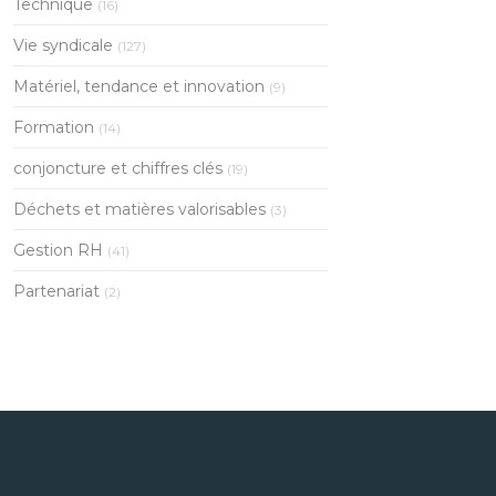
Technique
(16)
Vie syndicale
(127)
Matériel, tendance et innovation
(9)
Formation
(14)
conjoncture et chiffres clés
(19)
Déchets et matières valorisables
(3)
Gestion RH
(41)
Partenariat
(2)