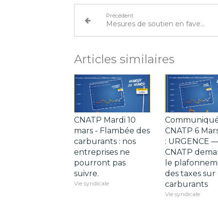
Précédent
Mesures de soutien en faveur de l’apprentissage
Articles similaires
CNATP Mardi 10
Communiqu
mars - Flambée des
CNATP 6 Mar
carburants : nos
: URGENCE —
entreprises ne
CNATP dema
pourront pas
le plafonnem
suivre.
des taxes sur 
Vie syndicale
carburants
Vie syndicale