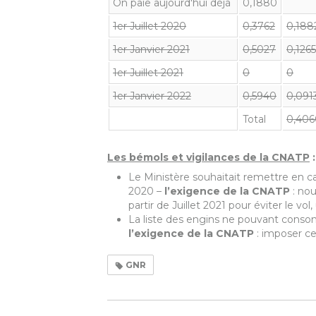
On paie aujourd'hui déjà
0,1880
1er Juillet 2020
0,3762
0,188
1er Janvier 2021
0,5027
0,1265
1er Juillet 2021
0
0
1er Janvier 2022
0,5940
0,091
Total
0,406
Les bémols
et vigilances de la CNATP
:
Le Ministère souhaitait remettre en ca
2020 –
l’exigence de la CNATP
: nou
partir de Juillet 2021 pour éviter le vo
La liste des engins ne pouvant consomm
l’exigence de la CNATP
: imposer ce
GNR