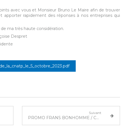
nts avec vous et Monsieur Bruno Le Maire afin de trouver
et apporter rapidement des réponses à nos entreprises qui
on de ma très haute considération.
spret
te
_de_la_cnatp_le_5_octobre_2023.pdf
Suivant
PROMO FRANS BONHOMME / CNATP Octobre 2023