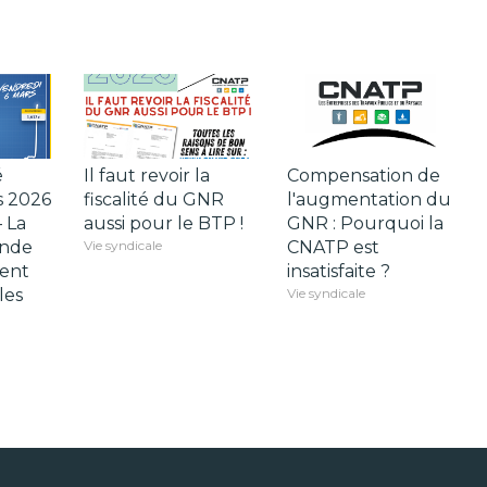
é
Il faut revoir la
Compensation de
s 2026
fiscalité du GNR
l'augmentation du
 La
aussi pour le BTP !
GNR : Pourquoi la
nde
Vie syndicale
CNATP est
ent
insatisfaite ?
les
Vie syndicale