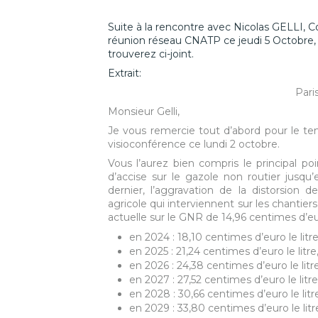
Suite à la rencontre avec Nicolas GELLI, C
réunion réseau CNATP ce jeudi 5 Octobre, 
trouverez ci-joint.
Extrait:
Paris, le 5 octo
Monsieur Gelli,
Je vous remercie tout d’abord pour le t
visioconférence ce lundi 2 octobre.
Vous l’aurez bien compris le principal p
d’accise sur le gazole non routier jusq
dernier, l’aggravation de la distorsion 
agricole qui interviennent sur les chantie
actuelle sur le GNR de 14,96 centimes d’eur
en 2024 : 18,10 centimes d’euro le litre
en 2025 : 21,24 centimes d’euro le litre
en 2026 : 24,38 centimes d’euro le litre
en 2027 : 27,52 centimes d’euro le litre
en 2028 : 30,66 centimes d’euro le litr
en 2029 : 33,80 centimes d’euro le litr