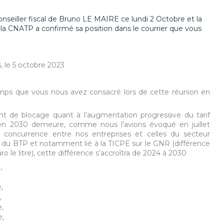
onseiller fiscal de Bruno LE MAIRE ce lundi 2 Octobre et la
la CNATP a confirmé sa position dans le courrier que vous
bre 2023
emps que vous nous avez consacré lors de cette réunion en
oint de blocage quant à l’augmentation progressive du tarif
u’en 2030 demeure, comme nous l’avions évoqué en juillet
de concurrence entre nos entreprises et celles du secteur
rs du BTP et notamment lié à la TICPE sur le GNR (différence
o le litre), cette différence s’accroîtra de 2024 à 2030
,
,
,
,
e,
e,