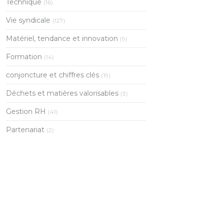
Technique
(16)
Vie syndicale
(127)
Matériel, tendance et innovation
(9)
Formation
(14)
conjoncture et chiffres clés
(19)
Déchets et matières valorisables
(3)
Gestion RH
(41)
Partenariat
(2)