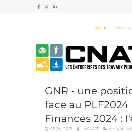
Accueil
Votre sy
GNR - une positi
face au PLF2024 
Finances 2024 : l'
05 Oct 2023
La CNATP
Vie syndical