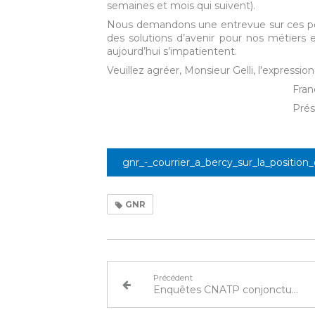
semaines et mois qui suivent).
Nous demandons une entrevue sur ces poi
des solutions d’avenir pour nos métiers 
aujourd’hui s’impatientent.
Veuillez agréer, Monsieur Gelli, l'expressi
Françoise De
Présiden
gnr_-_courrier_a_bercy_sur_la_position
GNR
Précédent
Enquêtes CNATP conjoncture Travaux Publics et Paysagistes Octobre 2023