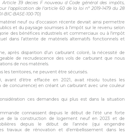
0. Article 39 decies F nouveau d Code général des impôts,
ur l'application de l'article 60 de la loi n° 2019-1479 du 28
OI-BIC-BASE-100-70)
tériel neuf ou d’occasion récente devrait ainsi permettre
ublics et du paysage soumises à l'impôt sur le revenu selon
gorie des bénéfices industriels et commerciaux ou à l'impôt
tuel dans l’attente de matériels alternatifs fonctionnels et
e, après disparition d’un carburant coloré, la nécessité de
ligeable de recrudescence des vols de carburant que nous
rations de nos matériels.
les territoires, ne peuvent être sécurisés.
 avant d’être effacée en 2021, avait résolu toutes les
ion de concurrence) en créant un carburant avec une couleur
sidération ces demandes qui plus est dans la situation
mmande connaissent depuis le début de l’été une forte
ique de la construction de logement neuf en 2023 et de
obilières depuis le début de l’année (qui engendre
es travaux de rénovation et d’embellissement dans les