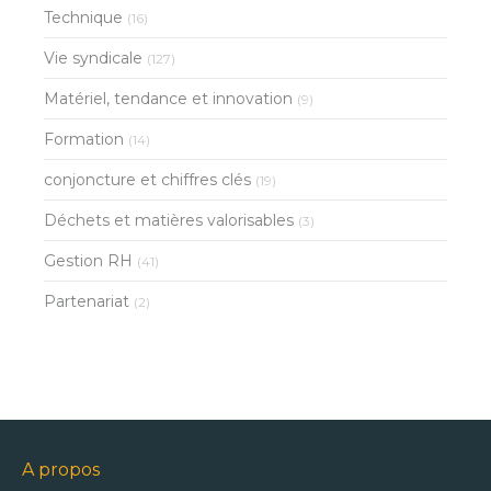
Technique
(16)
Vie syndicale
(127)
Matériel, tendance et innovation
(9)
Formation
(14)
conjoncture et chiffres clés
(19)
Déchets et matières valorisables
(3)
Gestion RH
(41)
Partenariat
(2)
A propos