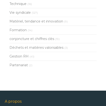
Technique
(16)
Vie syndicale
(127)
Matériel, tendance et innovation
(9)
Formation
(14)
conjoncture et chiffres clés
(19)
Déchets et matières valorisables
(3)
Gestion RH
(41)
Partenariat
(2)
A propos