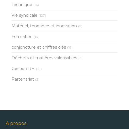
Technique
(16)
Vie syndicale
(127)
Matériel, tendance et innovation
(9)
Formation
(14)
conjoncture et chiffres clés
(19)
Déchets et matières valorisables
(3)
Gestion RH
(41)
Partenariat
(2)
A propos