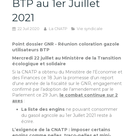
BTP au 1er Juillet
2021
22 Juil 2020
La CNATP
Vie syndicale
Point dossier GNR - Réunion coloration gazole
utilisateurs BTP
Mercredi 22 juillet
au Ministère de la Transition
écologique et solidaire
Si la CNATP a obtenu du Ministère de l'Economie et
des Finances ce 18 Juin la promesse d’un report
d’une année de la fiscalité sur le GNR, engagement
confirmé par l’adoption de l’amendement par le
Parlement ce 29 Juin,
le combat continue sur 2
axes
:
La liste des engins
ne pouvant consommer
du gasoil agricole au 1er Juillet 2021 reste à
écrire.
L’exigence de la CNATP : imposer certains
engins comme pelles, traco-pelles et mini-