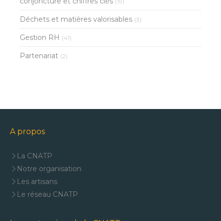
conjoncture et chiffres clés
(19)
Déchets et matières valorisables
(3)
Gestion RH
(41)
Partenariat
(2)
A propos
La CNATP
Notre organisation
Les artisans
Le réseau CNATP