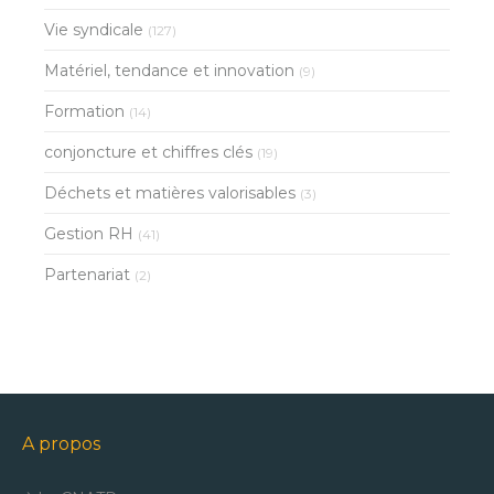
Vie syndicale
(127)
Matériel, tendance et innovation
(9)
Formation
(14)
conjoncture et chiffres clés
(19)
Déchets et matières valorisables
(3)
Gestion RH
(41)
Partenariat
(2)
A propos