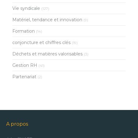
Vie syndicale
(127)
Matériel, tendance et innovation
(9)
Formation
(14)
conjoncture et chiffres clés
(19)
Déchets et matières valorisables
(3)
Gestion RH
(41)
Partenariat
(2)
A propos