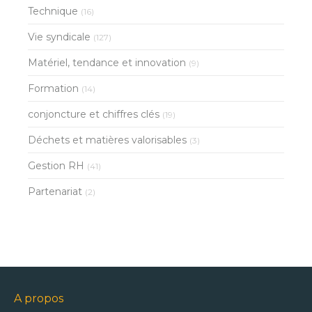
Technique
(16)
Vie syndicale
(127)
Matériel, tendance et innovation
(9)
Formation
(14)
conjoncture et chiffres clés
(19)
Déchets et matières valorisables
(3)
Gestion RH
(41)
Partenariat
(2)
A propos