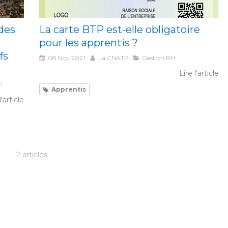
 des
La carte BTP est-elle obligatoire
pour les apprentis ?
fs
08 Nov 2021
La CNATP
Gestion RH
Lire l'article
n
Apprentis
l'article
2 articles