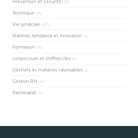
Prévention et Sécurité
(33)
Technique
(16)
Vie syndicale
(127)
Matériel, tendance et innovation
(9)
Formation
(14)
conjoncture et chiffres clés
(19)
Déchets et matières valorisables
(3)
Gestion RH
(41)
Partenariat
(2)