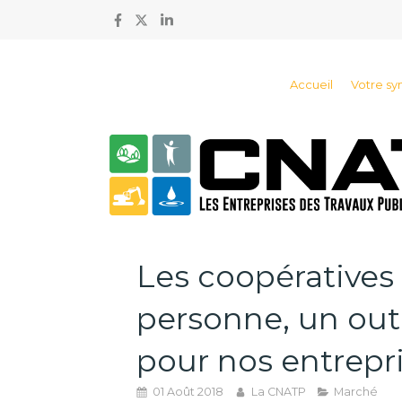
Accueil
Votre sy
Les coopératives 
personne, un ou
pour nos entrepr
01 Août 2018
La CNATP
Marché