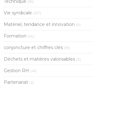
Technique
(16)
Vie syndicale
(127)
Matériel, tendance et innovation
(9)
Formation
(14)
conjoncture et chiffres clés
(19)
Déchets et matières valorisables
(3)
Gestion RH
(41)
Partenariat
(2)