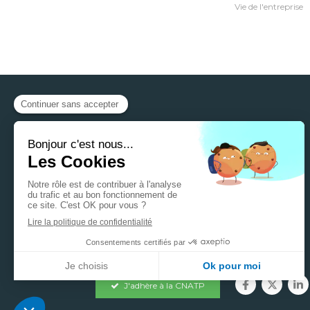
Vie de l'entreprise
A propos
La CNATP
Notre organisation
Les artisans
Le réseau CNATP
J'adhère à la CNATP