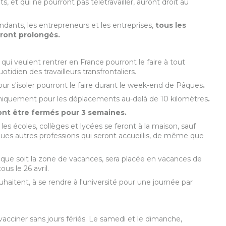
, et qui ne pourront pas télétravailler, auront droit au
ndants, les entrepreneurs et les entreprises,
tous les
eront prolongés
.
 qui veulent rentrer en France pourront le faire à tout
otidien des travailleurs transfrontaliers.
ur s'isoler pourront le faire durant le week-end de Pâques
.
 uniquement pour les déplacements au-delà de 10 kilomètres
.
 vont être fermés pour 3 semaines
.
 les écoles, collèges et lycées se feront à la maison, sauf
ques autres professions qui seront accueillis, de même que
lle que soit la zone de vacances, sera placée en vacances de
us le 26 avril.
uhaitent, à se rendre à l'université pour une journée par
cciner sans jours fériés. Le samedi et le dimanche,