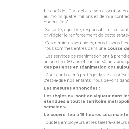
Le chef de l'Etat débute son allocution en
au moins quatre millions et demi à contract
endeuillées"…
"Sécurité, équilibre, responsabilité : ce sont
privilégier le renforcement de cette stratégi
"Ces dernières semaines, nous faisons face
nous sommes entrés dans une
course de
"Les services de réanimation ont à prend
aujourd'hui 60 ans et même 50 ans, quelqu
des patients en réanimation ont aujou
"Pour continuer à protéger la vie au présent
c'est-à-dire nos enfants, nous devons dans
Les mesures annoncées :
Les règles qui sont en vigueur dans l
étendues à tout le territoire métropoli
semaines.
Le couvre-feu à 19 heures sera mainten
Tous les employeurs et les télétravailleurs 