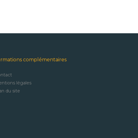
ormations complémentaires
ntact
ntions légales
an du site