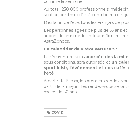
comme la semaine.
Au total, 250 000 professionnels, médecins
sont aujourd'hui prêts à contribuer à ce gra
D’ici la fin de l'été, tous les Français de p
Les personnes âgées de plus de 55 ans et
auprès de leur médecin, leur infirmier, le
AstraZeneca.
Le calendrier de « réouverture » :
La réouverture sera
amorcée dès la mi-m
sous conditions, sera autorisée et
un calen
sport loisir, l'événementiel, nos cafés 
l'été
.
A partir du 15 mai, les premiers rendez-vou
partir de la mi-juin, les rendez-vous seron
moins de 50 ans.
COVID