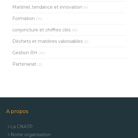
Matériel, tendance et innovation
(9)
Formation
(14)
conjoncture et chiffres clés
(19)
Déchets et matières valorisables
(3)
Gestion RH
(41)
Partenariat
(2)
A propos
La CNATP
Notre organisation